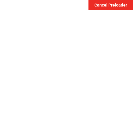
Cancel Preloader
0122060401 - 0123304443
الرئيسية
من نحن
الخدمات
الاجهزة والاقسام